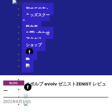
ボルダリングジム OVERGROUND
メ
初めての方へ
ニ
キッズスクー
ュ
ル
THE DAILY BLOG
お電話でのご予約・お問い合わせ
048-577-4332
ー
料金表
営業時間：平日14:00～23:00 土日祝 12:00～21:00(不定休)
お問い合わせ
ブログ
アクセス
メ
初めての方へ
ショップ
ニ
キッズスクール
ュ
料金表
ー
お問い合わせ
アクセス
ショップ
イボルブ evolv ゼニストZENIST レビュ
ー
2021年6月10日